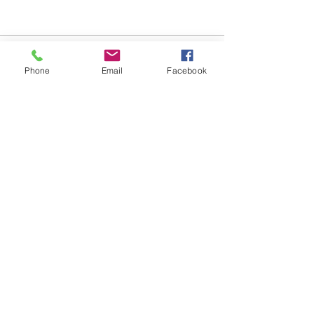
Phone
Email
Facebook
Alles weergeven
Recente blogposts