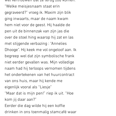
wel vertrouwen dat ze terug zou komen.
“Welke meisjesnaam staat erin 
gegraveerd?” vroeg ik. Maxim zijn blik 
ging inwaarts, maar de naam kwam 
hem niet voor de geest. Hij haalde de 
pen uit de binnenzak van zijn jas die 
over de stoel hing waarop hij zat en las 
met stijgende verbazing : “Annelies 
Dhooge”. Hij keek me vol ongeloof aan. Ik 
begreep wel dat zijn symbolische frank 
niet eerder gevallen was. Mijn volledige 
naam had hij terloops vernomen tijdens 
het ondertekenen van het huurcontract 
van ons huis, maar hij kende me 
eigenlijk vooral als “Liesje” 
“Maar dat is mijn pen!” riep ik uit. “Hoe 
kom jij daar aan?”
Eerder die dag wilde hij een koffie 
drinken in ons toenmalig stamcafé waar 